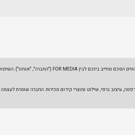
תנאי שימוש אלה ("התנאים") מהווים הסכם מחייב בינכם לבין DIA
רותי הדפסה, עיצוב גרפי, שילוט ומוצרי קידום מכירות. החברה שומרת לעצ