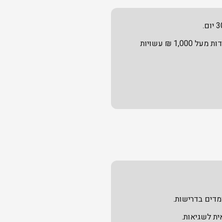
התשלום מתבצע בהתאם לתנאים שסוכמו (מזומן, העברה בנקאית, צ'ק, כרטיס אשראי). עבודות מעל 1,000 ₪ עשויות
דים בדרישות.