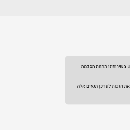
FOR ME ("החברה", "אנחנו"). השימוש בשירותינו מהווה הסכמה
מה את הזכות לעדכן תנאים אלה