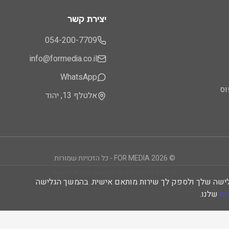
יצירת קשר
054-200-7709
info@formedia.co.il
WhatsApp
וס
אלטלף 13, יהוד
©
2026
FOR MEDIA - כל הזכויות שמורות
מדיניות פרטיות
|
תנאי שימוש
|
הצהרת נגישות
כדי לשפר את חוויית הגלישה שלך ולספק לך שירות מותאם אישית. בהמשך הגלישה
ות
שלנו.
נוצר באהבה
ע״י
Nexo