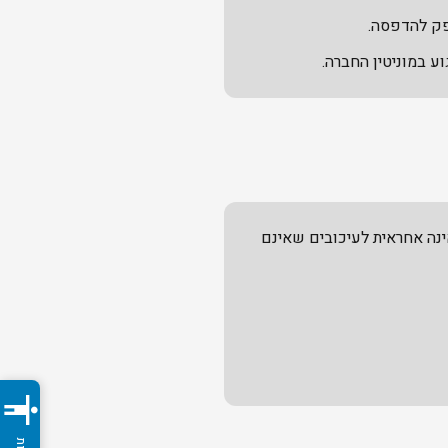
פק להדפסה.
ע במוניטין החברה.
נה אחראית לעיכובים שאינם
accessibility