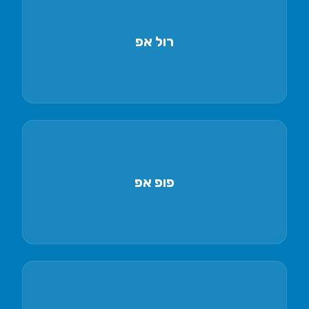
רול אפ
באנרים ניידים להצגות ואירועים
פופ אפ
מערכות תצוגה מתקפלות