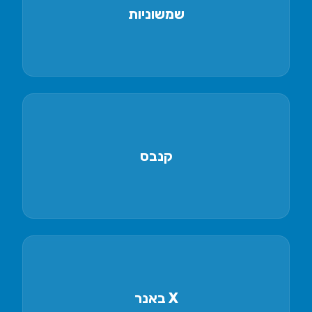
שמשוניות
שמשוניות צבעוניות להצללה וקידום
קנבס
הדפסה על קנבס לתצוגה ועיצוב
X באנר
סטנדים קלים ונוחים להובלה