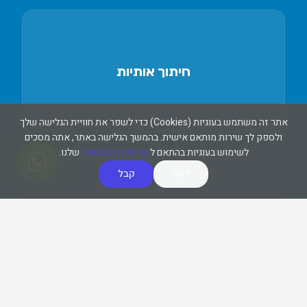
 שורה
ם
חיתוך אותיות
אותיות תלת ממד מויניל ופרספקס
אתר זה משתמש בעוגיות (Cookies) כדי לשפר את חוויית הגלישה שלך
אה
ולספק לך שירות מותאם אישית. בהמשך הגלישה באתר, אתה מסכים
לקישורים
לשימוש בעוגיות בהתאם ל
מדיניות הפרטיות
שלנו.
דחה
קבל
מציות
עיטוף רכבים
מיתוג מלא או חלקי לרכבים