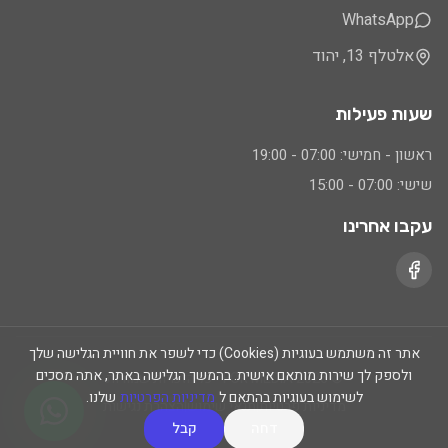
WhatsApp
אלטלף 13, יהוד
ט
שעות פעילות
ט
ראשון - חמישי: 07:00 - 19:00
ח טקסט
שישי: 07:00 - 15:00
 שורה
עקבו אחרינו
ם
אתר זה משתמש בעוגיות (Cookies) כדי לשפר את חוויית הגלישה שלך
אה
ולספק לך שירות מותאם אישית. בהמשך הגלישה באתר, אתה מסכים
©
2026
FOR MEDIA - כל הזכויות שמורות
לקישורים
לשימוש בעוגיות בהתאם ל
מדיניות הפרטיות
שלנו.
מדיניות פרטיות
|
תנאי שימוש
|
הצהרת נגישות
דחה
קבל
מציות