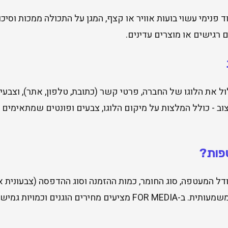
ד פנימי עשוי בועות אוויר או קצף, המגן על התכולה ממכות וסי
רגישים או מוצרים עדינים.
 את הלוגו של החברה, פרטי קשר (כתובת, טלפון, אתר), וצבעי ה
יצוב - כולל המלצות על מיקום הלוגו, צבעים ופונטים שמתאימי
פות?
ל המעטפה, סוג החומר, כמות ההזמנה וסוג ההדפסה (צבעונית א
גדולה יותר, המחיר ליחידה יורד משמעותית. ב-FOR MEDIA מציעים מחי