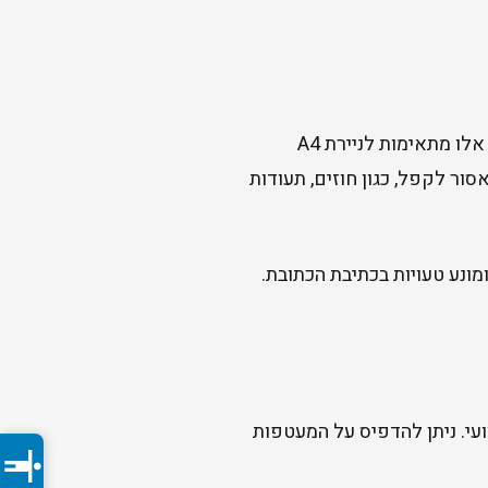
הן המעטפות הנפוצות ביותר למכתבים עסקיים ודיוורים. מעטפות אלו מתאימות לניירת A4
ות למסמכים בגודל A4 שאסור לקפל, כגון חוזים, תעודות
ונע טעויות בכתיבת הכתובת.
עי. ניתן להדפיס על המעטפות
accessibility