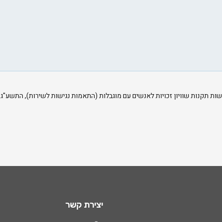
ת שוויון זכויות לאנשים עם מוגבלות (התאמות נגישות לשירות), התשע"ג-2013 ותקן ישראלי IS 5568.
יצירת קשר